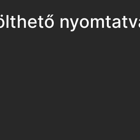
ölthető nyomtat
rsenyeredményei
rsenyeredményei
rsenyeredményei
rsenyeredményei
rsenyeredményei
ersenyeredményei
ünk
Elérhetőségek