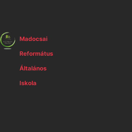
702
Kossu
Madocsai
Református
Madocsai Református Általános Iskola
Általános
Iskola