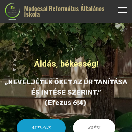
Madocsai Református Általános
Iskola
Áldás, békesség!
„NEVELJÉTEK ŐKET AZ ÚR TANÍTÁSA
ÉS INTÉSE SZERINT.”
(Efezus 6:4)
AKTUÁLIS
KRÉTA